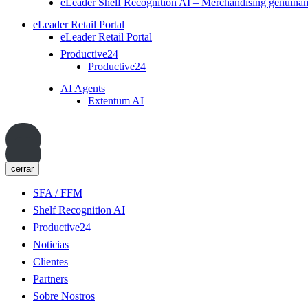
eLeader Shelf Recognition AI – Merchandising genuiname
eLeader Retail Portal
eLeader Retail Portal
Productive24
Productive24
AI Agents
Extentum AI
cerrar
SFA / FFM
Shelf Recognition AI
Productive24
Noticias
Clientes
Partners
Sobre Nostros