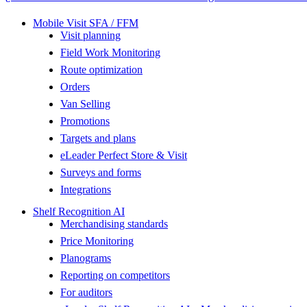
Mobile Visit SFA / FFM
Visit planning
Field Work Monitoring
Route optimization
Orders
Van Selling
Promotions
Targets and plans
eLeader Perfect Store & Visit
Surveys and forms
Integrations
Shelf Recognition AI
Merchandising standards
Price Monitoring
Planograms
Reporting on competitors
For auditors