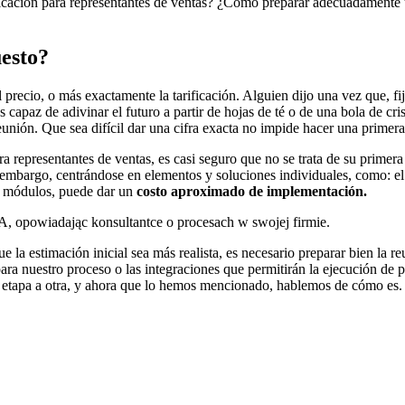
licación para representantes de ventas? ¿Cómo preparar adecuadamente 
uesto?
l precio, o más exactamente la tarificación. Alguien dijo una vez que, fi
s capaz de adivinar el futuro a partir de hojas de té o de una bola de cri
nión. Que sea difícil dar una cifra exacta no impide hacer una primera
a representantes de ventas, es casi seguro que no se trata de su prime
 embargo, centrándose en elementos y soluciones individuales, como: el
de módulos, puede dar un
costo aproximado de implementación.
 la estimación inicial sea más realista, es necesario preparar bien la 
ara nuestro proceso o las integraciones que permitirán la ejecución de pe
na etapa a otra, y ahora que lo hemos mencionado, hablemos de cómo es.