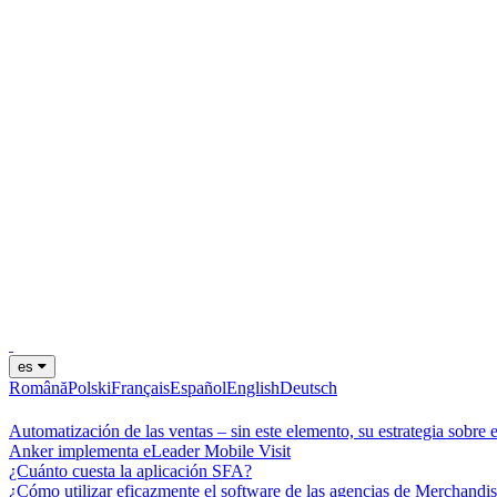
es
Română
Polski
Français
Español
English
Deutsch
Automatización de las ventas – sin este elemento, su estrategia sobre e
Anker implementa eLeader Mobile Visit
¿Cuánto cuesta la aplicación SFA?
¿Cómo utilizar eficazmente el software de las agencias de Merchandi