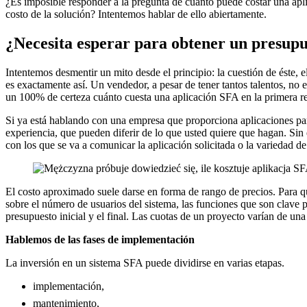
¿Es imposible responder a la pregunta de cuánto puede costar una ap
costo de la solución? Intentemos hablar de ello abiertamente.
¿Necesita esperar para obtener un presup
Intentemos desmentir un mito desde el principio: la cuestión de éste, e
es exactamente así. Un vendedor, a pesar de tener tantos talentos, no e
un 100% de certeza cuánto cuesta una aplicación SFA en la primera reu
Si ya está hablando con una empresa que proporciona aplicaciones par
experiencia, que pueden diferir de lo que usted quiere que hagan. Sin
con los que se va a comunicar la aplicación solicitada o la variedad 
El costo aproximado suele darse en forma de rango de precios. Para que
sobre el número de usuarios del sistema, las funciones que son clave p
presupuesto inicial y el final. Las cuotas de un proyecto varían de u
Hablemos de las fases de implementación
La inversión en un sistema SFA puede dividirse en varias etapas.
implementación,
mantenimiento,