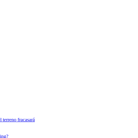
l terreno fracasará
sing?