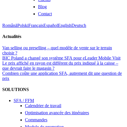
Blog
Contact
Română
Polski
Français
Español
English
Deutsch
Actualités
Van selling ou preselling – quel modèle de vente sur le terrain
choisir ?
BIC Poland a changé son système SFA pour eLeader Mobile Visit
Le prix affiché en rayon est différent du prix indiqué à la caisse –
que devrait faire le magasin ?
Combien coûte une application SFA, autrement dit une question de
prix
SOLUTIONS
SFA / FFM
Calendrier de travail
Optimisation avancée des itinéraires
Commandes
Module de promotion