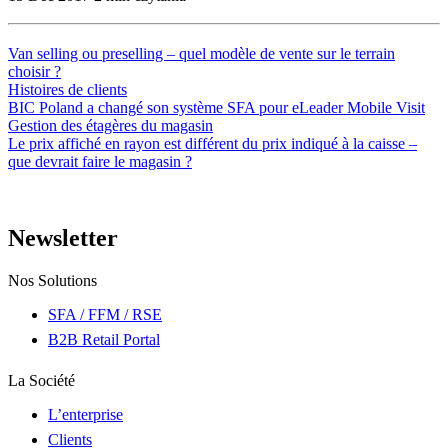
Van selling ou preselling – quel modèle de vente sur le terrain
choisir ?
Histoires de clients
BIC Poland a changé son système SFA pour eLeader Mobile Visit
Gestion des étagères du magasin
Le prix affiché en rayon est différent du prix indiqué à la caisse –
que devrait faire le magasin ?
Newsletter
Nos Solutions
SFA / FFM / RSE
B2B Retail Portal
La Société
L’enterprise
Clients