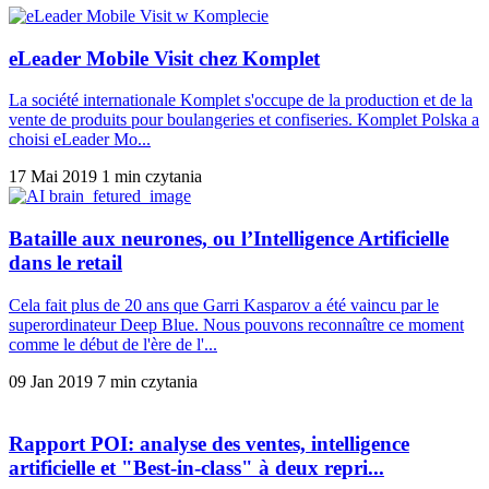
eLeader Mobile Visit chez Komplet
La société internationale Komplet s'occupe de la production et de la
vente de produits pour boulangeries et confiseries. Komplet Polska a
choisi eLeader Mo...
17 Mai 2019
1 min czytania
Bataille aux neurones, ou l’Intelligence Artificielle
dans le retail
Cela fait plus de 20 ans que Garri Kasparov a été vaincu par le
superordinateur Deep Blue. Nous pouvons reconnaître ce moment
comme le début de l'ère de l'...
09 Jan 2019
7 min czytania
Rapport POI: analyse des ventes, intelligence
artificielle et "Best-in-class" à deux repri...