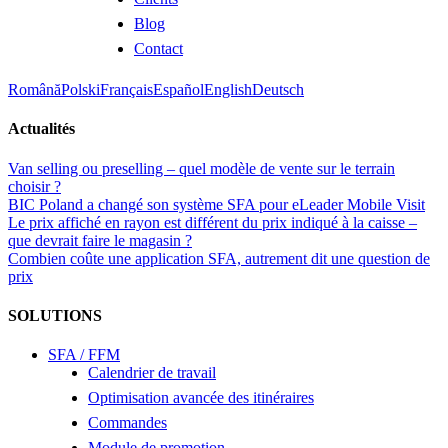
Blog
Contact
Română
Polski
Français
Español
English
Deutsch
Actualités
Van selling ou preselling – quel modèle de vente sur le terrain
choisir ?
BIC Poland a changé son système SFA pour eLeader Mobile Visit
Le prix affiché en rayon est différent du prix indiqué à la caisse –
que devrait faire le magasin ?
Combien coûte une application SFA, autrement dit une question de
prix
SOLUTIONS
SFA / FFM
Calendrier de travail
Optimisation avancée des itinéraires
Commandes
Module de promotion