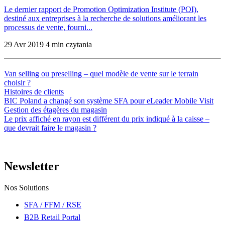
Le dernier rapport de Promotion Optimization Institute (POI),
destiné aux entreprises à la recherche de solutions améliorant les
processus de vente, fourni...
29 Avr 2019
4 min czytania
Van selling ou preselling – quel modèle de vente sur le terrain
choisir ?
Histoires de clients
BIC Poland a changé son système SFA pour eLeader Mobile Visit
Gestion des étagères du magasin
Le prix affiché en rayon est différent du prix indiqué à la caisse –
que devrait faire le magasin ?
Newsletter
Nos Solutions
SFA / FFM / RSE
B2B Retail Portal