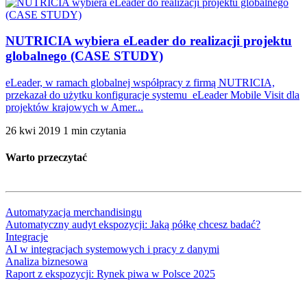
NUTRICIA wybiera eLeader do realizacji projektu
globalnego (CASE STUDY)
eLeader, w ramach globalnej współpracy z firmą NUTRICIA,
przekazał do użytku konfiguracje systemu eLeader Mobile Visit dla
projektów krajowych w Amer...
26 kwi 2019
1 min czytania
Warto przeczytać
Automatyzacja merchandisingu
Automatyczny audyt ekspozycji: Jaką półkę chcesz badać?
Integracje
AI w integracjach systemowych i pracy z danymi
Analiza biznesowa
Raport z ekspozycji: Rynek piwa w Polsce 2025