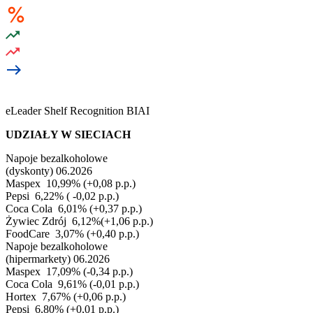
eLeader Shelf Recognition BIAI
UDZIAŁY W SIECIACH
Napoje bezalkoholowe
(dyskonty) 06.2026
Maspex
10,99% (+0,08 p.p.)
Pepsi
6,22% ( -0,02 p.p.)
Coca Cola
6,01% (+0,37 p.p.)
Żywiec Zdrój
6,12%(+1,06 p.p.)
FoodCare
3,07% (+0,40 p.p.)
Napoje bezalkoholowe
(hipermarkety) 06.2026
Maspex
17,09% (-0,34 p.p.)
Coca Cola
9,61% (-0,01 p.p.)
Hortex
7,67% (+0,06 p.p.)
Pepsi
6,80% (+0,01 p.p.)