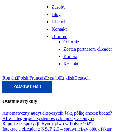
Zasoby
Blog
Klienci
Kontakt
O firmie
O firmie
Zostań partnerem eLeader
Kariera
Kontakt
Română
Polski
Français
Español
English
Deutsch
Ostatnie artykuły
Automatyczny audyt ekspozycji: Jaką półkę chcesz badać?
AI w integracjach systemowych i pracy z danymi
Raport z ekspozycji: Rynek piwa w Polsce 2025
Integracja eLeader z KSeF 2.0 – sprawniejszy obieg faktur