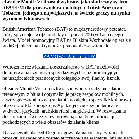
eLeader Mobile Visit został wybrany jako skuteczny system
SFA/FFM dla pracowników mobilnych British American
Tobacco, jednego z największych na świecie graczy na rynku
wyrobów tytoniowych
.
British American Tobacco (BAT) to międzynarodowy potentat,
który sprzedaje swoje produkty na ponad 200 rynkach całego
świata. Model promocyjny BAT na Bliskim Wschodzie opiera się
w dużej mierze na aktywności pracowników w terenie.
ZAMÓW CASE STUDY
Wdrożenie rozwiązania poszerzającego w BAT możliwości
dokonywania czynności sprzedażowych oraz promocyjnych
na urządzeniach przenośnych osiągnęło swój finalny kształt.
eLeader Mobile Visit umożliwia sprawne zarządzanie siłami
terenowymi z biura i optymalizuje pracę zespołów mobilnych,
a szczegółowymi rozwiązaniami uwzględnia specyfikę kulturową
obszaru, w którym operuje. Aplikacja działa symultaniczne
w dwóch językach: arabskim/farsi i angielskim. W rozwiązaniu
dostarczono również zaawansowaną analitykę informacji
pochodzących z wielu obszarów działania klienta.
Dla zapewnienia szybkiego reagowania na zmiany, w ramach
projektu ustanowione zostało autoryzowane wsparcie, obsługujące