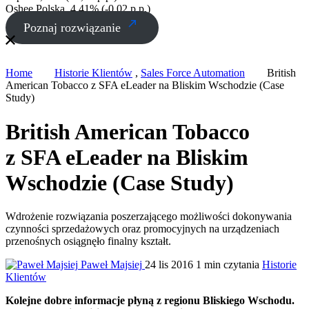
Oshee Polska
4,41% (-0,02 p.p.)
Poznaj rozwiązanie
Home
Historie Klientów
,
Sales Force Automation
British
American Tobacco z SFA eLeader na Bliskim Wschodzie (Case
Study)
British American Tobacco
z SFA eLeader na Bliskim
Wschodzie (Case Study)
Wdrożenie rozwiązania poszerzającego możliwości dokonywania
czynności sprzedażowych oraz promocyjnych na urządzeniach
przenośnych osiągnęło finalny kształt.
Paweł Majsiej
24 lis 2016
1 min czytania
Historie
Klientów
Kolejne dobre informacje płyną z regionu Bliskiego Wschodu.