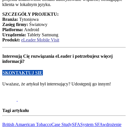
klienta w lokalnym języku.
SZCZEGÓŁY PROJEKTU:
Branża:
Tytoniowa
Zasięg firmy:
Światowy
Platforma:
Android
Urządzenia:
Tablety Samsung
Produkt:
eLeader Mobile Visit
Interesują Cię rozwiązania eLeader i potrzebujesz więcej
informacji?
SKONTAKTUJ SIĘ
Uważasz, że artykuł był interesujący? Udostępnij go innym!
Tagi artykułu
British Amaerican Tobacco
Case Study
SFA
System SFA
wdrożenie