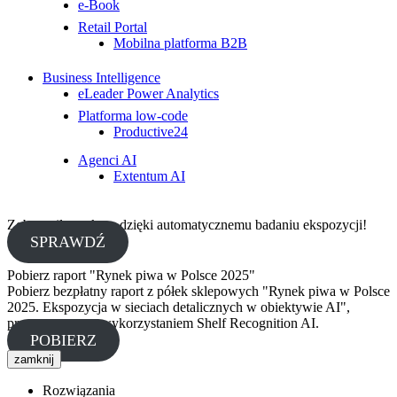
e-Book
Retail Portal
Mobilna platforma B2B
Business Intelligence
eLeader Power Analytics
Platforma low-code
Productive24
Agenci AI
Extentum AI
Zobacz, ile zyskasz dzięki automatycznemu badaniu ekspozycji!
SPRAWDŹ
Pobierz raport "Rynek piwa w Polsce 2025"
Pobierz bezpłatny raport z półek sklepowych "Rynek piwa w Polsce
2025. Ekspozycja w sieciach detalicznych w obiektywie AI",
przygotowany z wykorzystaniem Shelf Recognition AI.
POBIERZ
zamknij
Rozwiązania