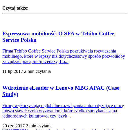
Czytaj także:
Espressowa mobilność. O SFA w Tchibo Coffee
Service Polska
Firma Tchibo Coffee Service Polska poszukiwała rozwiązania
mobilnego, które w lepszy niż dotychczasowy sposób pozwoliłoby
zarządzać pracą Sił Sprzedaży, Lo...
11 lip 2017
2 min czytania
Wdrożenie eLeader w Lenovo MBG APAC (Case
Study)
Firmy wykorzystujące globalne rozwiązania automatyzujące pracę
muszą stawić czoło wyzwaniom, które rzadko spotykane są na
jednorodnych kulturowo, czy język...
20 cze 2017
2 min czytania