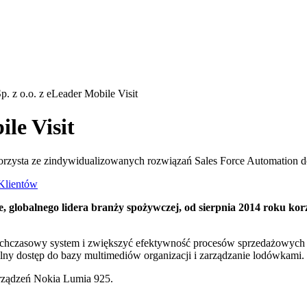
. z o.o. z eLeader Mobile Visit
le Visit
rzysta ze zindywidualizowanych rozwiązań Sales Force Automation do
 Klientów
 globalnego lidera branży spożywczej, od sierpnia 2014 roku kor
ychczasowy system i zwiększyć efektywność procesów sprzedażowych
lny dostęp do bazy multimediów organizacji i zarządzanie lodówkami.
rządzeń Nokia Lumia 925.