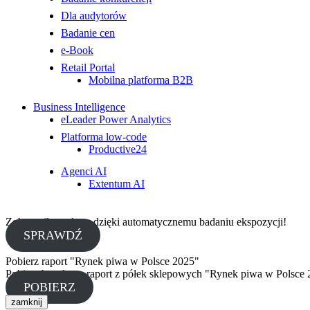
Dla audytorów
Badanie cen
e-Book
Retail Portal
Mobilna platforma B2B
Business Intelligence
eLeader Power Analytics
Platforma low-code
Productive24
Agenci AI
Extentum AI
Zobacz, ile zyskasz dzięki automatycznemu badaniu ekspozycji!
SPRAWDŹ
Pobierz raport "Rynek piwa w Polsce 2025"
Pobierz bezpłatny raport z półek sklepowych "Rynek piwa w Polsce 
POBIERZ
zamknij