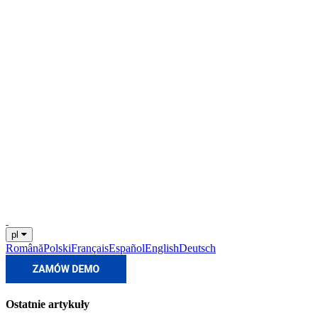
pl
Română
Polski
Français
Español
English
Deutsch
Ostatnie artykuły