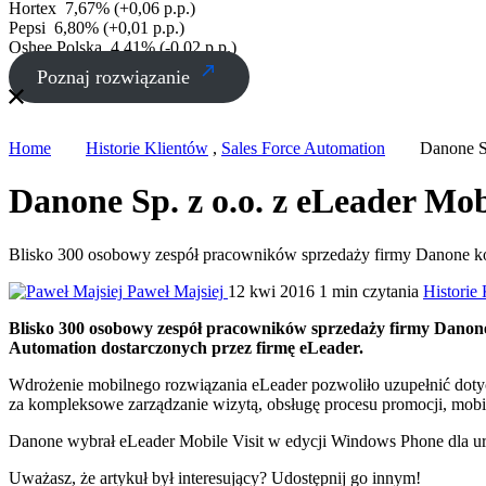
Hortex
7,67% (+0,06 p.p.)
Pepsi
6,80% (+0,01 p.p.)
Oshee Polska
4,41% (-0,02 p.p.)
Poznaj rozwiązanie
Home
Historie Klientów
,
Sales Force Automation
Danone Sp
Danone Sp. z o.o. z eLeader Mobi
Blisko 300 osobowy zespół pracowników sprzedaży firmy Danone ko
Paweł Majsiej
12 kwi 2016
1 min czytania
Historie
Blisko 300 osobowy zespół pracowników sprzedaży firmy Danone,
Automation dostarczonych przez firmę eLeader.
Wdrożenie mobilnego rozwiązania eLeader pozwoliło uzupełnić dot
za kompleksowe zarządzanie wizytą, obsługę procesu promocji, mobi
Danone wybrał eLeader Mobile Visit w edycji Windows Phone dla u
Uważasz, że artykuł był interesujący? Udostępnij go innym!