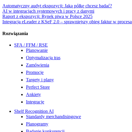
Automatyczny audyt ekspozycji: Jaką półkę chcesz badać?
AI w integracjach systemowych i pracy z danymi
Raport z ekspozycji: Rynek piwa w Polsce 2025
Integracja eLeader z KSeF 2.0 – sprawniejszy obieg faktur w proce
Rozwiązania
SFA / FFM / RSE
Planowanie
Optymalizacja tras
Zamówienia
Promocje
Targety i plany
Perfect Store
Ankiety
Integracje
Shelf Recognition AI
Standardy merchandisingowe
Planogramy
Badanie konkurencji