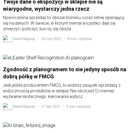
Twoje dane o ekspozycji w sklepie nie są
wiarygodne, wystarczy jedna rzecz
Nowoczesna sprzedaż to obszar biznesu coraz silniej opierający
się na danych. W świecie, w którym niemal wszystko daje się
zmierzyć i policzyć, kurczy się obsza...
Paweł Majsiej
24 cze 2022
8 min czytania
Zgodność z planogramem to nie jedyny sposób na
dobrą półkę w FMCG
Jeśli jesteś producentem FMCG, to widzisz związek sprzedaży z
widocznością produktów w sklepie. Nie obce jest Ci również
wyzwanie skutecznego kierowania wytycz...
Paweł Majsiej
27 kwi 2021
5 min czytania